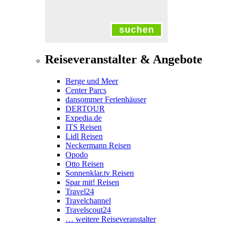
suchen
Reiseveranstalter & Angebote
Berge und Meer
Center Parcs
dansommer Ferienhäuser
DERTOUR
Expedia.de
ITS Reisen
Lidl Reisen
Neckermann Reisen
Opodo
Otto Reisen
Sonnenklar.tv Reisen
Spar mit! Reisen
Travel24
Travelchannel
Travelscout24
… weitere Reiseveranstalter