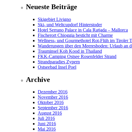
Neueste Beiträge
Skigebiet Livigno
Ski- und Weltcupdorf Hinterstoder
Hotel Serrano Palace in Cala Ratjada – Mallorca
Fischerort Chioggia besticht mit Charme
Wellness- und Gourmethotel Rot-Flüh im Tiroler 
Wanderungen über den Meeresboden: Urlaub an d
Trauminsel Koh Kood in Thailand
FKK-Camping Ostsee Rosenfelder Strand
Strandparadies Zypern
Ostseebad Insel Poel
Archive
Dezember 2016
November 2016
Oktober 2016
September 2016
August 2016
Juli 2016
Juni 2016
Mai 2016