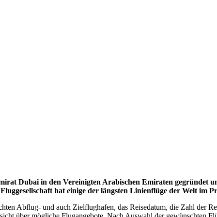
m Emirat Dubai in den Vereinigten Arabischen Emiraten gegründet 
luggesellschaft hat einige der längsten Linienflüge der Welt im 
n Abflug- und auch Zielflughafen, das Reisedatum, die Zahl der Rei
cht über mögliche Flugangebote. Nach Auswahl der gewünschten Flüge