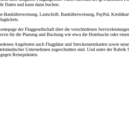
alle Daten und kann dann buchen.
line-Banküberweisung, Lastschrift, Banküberweisung, PayPal, Kreditk
ugtickets.
Homepage der Fluggesellschaft über die verschiedenen Serviceleistung
rcen für die Planung und Buchung wie etwa die Hotelsuche oder einen
hiedenen Angeboten auch Flugpläne und Streckennetzkarten sowie neu
ittelständischer Unternehmen zugeschnitten sind. Und unter der Rubri
n gegen Reiseprämien.