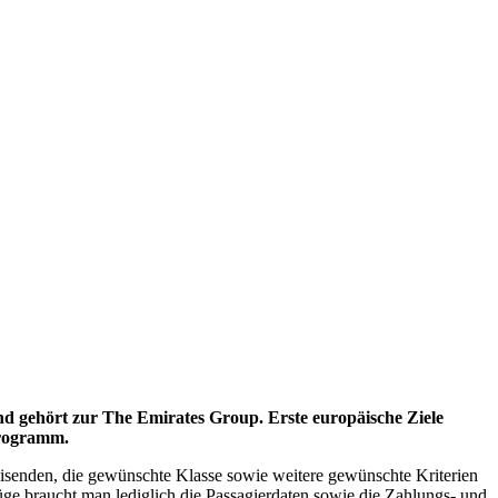
und gehört zur The Emirates Group. Erste europäische Ziele
Programm.
senden, die gewünschte Klasse sowie weitere gewünschte Kriterien
 braucht man lediglich die Passagierdaten sowie die Zahlungs- und