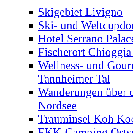
Skigebiet Livigno
Ski- und Weltcupdor
Hotel Serrano Palac
Fischerort Chioggia
Wellness- und Gourm
Tannheimer Tal
Wanderungen über d
Nordsee
Trauminsel Koh Koo
FKK-Camping Ostse