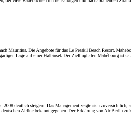
n, der viele Badebuchten mit hellsandigen und flachabfallenden Strän
ch Mauritius. Die Angebote für das Le Preskil Beach Resort, Mahebo
zigartigen Lage auf einer Halbinsel. Der Zielflughafen Mahébourg ist c
l 2008 deutlich steigern. Das Management zeigte sich zuversichtlich, a
eutschen Airline bekannt gegeben. Der Erklärung von Air Berlin zufo