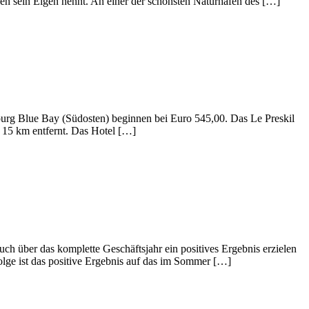
den sein Eigen nennt. An einer der schönsten Naturhäfen des […]
urg Blue Bay (Südosten) beginnen bei Euro 545,00. Das Le Preskil
a. 15 km entfernt. Das Hotel […]
uch über das komplette Geschäftsjahr ein positives Ergebnis erzielen
lge ist das positive Ergebnis auf das im Sommer […]