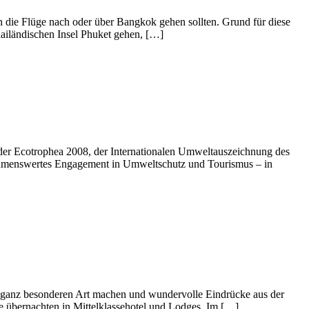
n die Flüge nach oder über Bangkok gehen sollten. Grund für diese
hailändischen Insel Phuket gehen, […]
 der Ecotrophea 2008, der Internationalen Umweltauszeichnung des
hahmenswertes Engagement in Umweltschutz und Tourismus – in
er ganz besonderen Art machen und wundervolle Eindrücke aus der
e übernachten in Mittelklassehotel und Lodges. Im […]