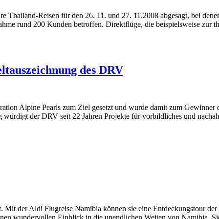
hre Thailand-Reisen für den 26. 11. und 27. 11.2008 abgesagt, bei dene
ahme rund 200 Kunden betroffen. Direktflüge, die beispielsweise zur t
eltauszeichnung des DRV
peration Alpine Pearls zum Ziel gesetzt und wurde damit zum Gewinner
 würdigt der DRV seit 22 Jahren Projekte für vorbildliches und nac
ot. Mit der Aldi Flugreise Namibia können sie eine Entdeckungstour d
einen wundervollen Einblick in die unendlichen Weiten von Namibia. Si