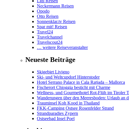
Lidl Reisen
Neckermann Reisen
Opodo
Otto Reisen
Sonnenklar.tv Reisen
Spar mit! Reisen
Travel24
Travelchannel
Travelscout24
… weitere Reiseveranstalter
Neueste Beiträge
Skigebiet Livigno
Ski- und Weltcupdorf Hinterstoder
Hotel Serrano Palace in Cala Ratjada – Mallorca
Fischerort Chioggia besticht mit Charme
Wellness- und Gourmethotel Rot-Flüh im Tiroler 
Wanderungen über den Meeresboden: Urlaub an d
Trauminsel Koh Kood in Thailand
FKK-Camping Ostsee Rosenfelder Strand
Strandparadies Zypern
Ostseebad Insel Poel