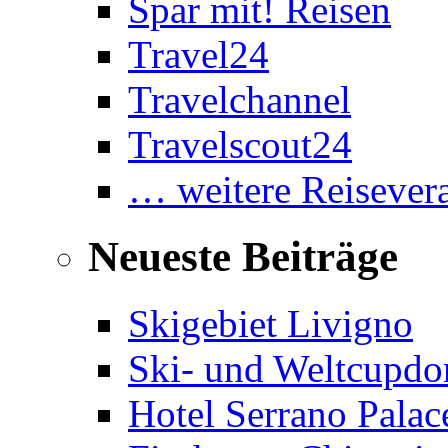
Spar mit! Reisen
Travel24
Travelchannel
Travelscout24
… weitere Reisevera
Neueste Beiträge
Skigebiet Livigno
Ski- und Weltcupdor
Hotel Serrano Palac