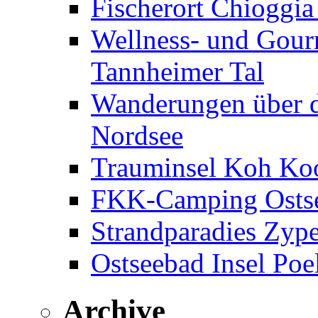
Fischerort Chioggia
Wellness- und Gourm
Tannheimer Tal
Wanderungen über d
Nordsee
Trauminsel Koh Koo
FKK-Camping Ostse
Strandparadies Zyp
Ostseebad Insel Poe
Archive