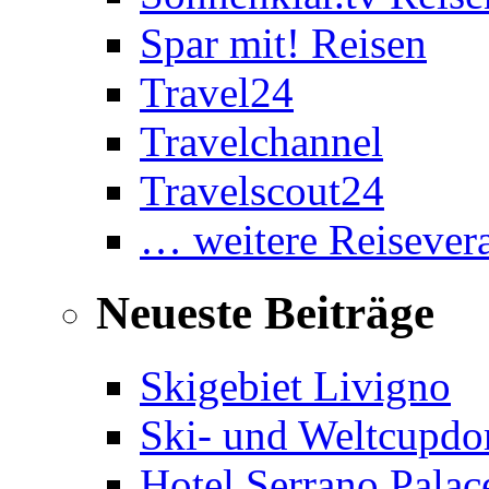
Spar mit! Reisen
Travel24
Travelchannel
Travelscout24
… weitere Reisevera
Neueste Beiträge
Skigebiet Livigno
Ski- und Weltcupdor
Hotel Serrano Palac