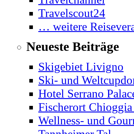
Travelscout24
… weitere Reisevera
Neueste Beiträge
Skigebiet Livigno
Ski- und Weltcupdor
Hotel Serrano Palac
Fischerort Chioggia
Wellness- und Gourm
Tannheimer Tal