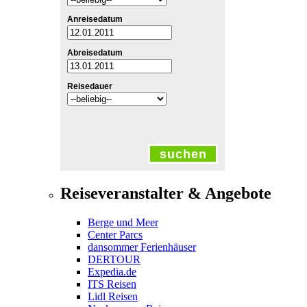
Anreisedatum
Abreisedatum
Reisedauer
suchen
Reiseveranstalter & Angebote
Berge und Meer
Center Parcs
dansommer Ferienhäuser
DERTOUR
Expedia.de
ITS Reisen
Lidl Reisen