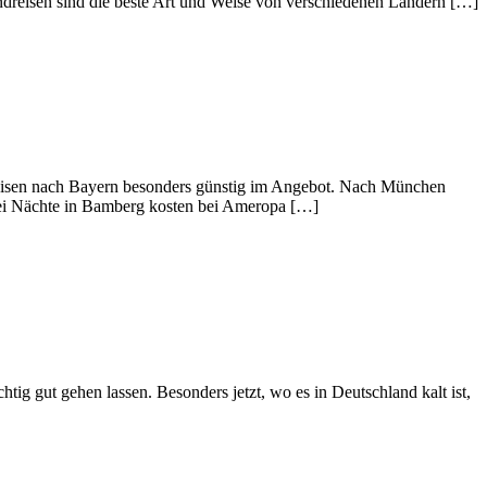
dreisen sind die beste Art und Weise von verschiedenen Ländern […]
Reisen nach Bayern besonders günstig im Angebot. Nach München
Zwei Nächte in Bamberg kosten bei Ameropa […]
tig gut gehen lassen. Besonders jetzt, wo es in Deutschland kalt ist,