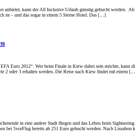
kei anbietet, kann der All Inclusive Urlaub günstig gebucht werden. A
ch ist – und das sogar in einem 5 Sterne Hotel. Das […]
en
e UEFA Euro 2012“. Wer beim Finale in Kiew dabei sein möchte, kann die 
orie 2 oder 3 erhalten werden. Die Reise nach Kiew findet mit einem […
ochenende in eine andere Stadt fliegen und das Leben beim Sightseei
nen bei 5vorFlug bereits ab 251 Euro gebucht werden. Nach Lissabon k