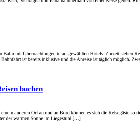
sta Rica, Nicaragua und Panama innerhalb von einer Reise gehen. Run
en Bahn mit Übernachtungen in ausgewählten Hotels. Zurzeit stehen 
Bahnfahrt ist bereits inklusive und die Anreise ist täglich möglich. 
Reisen buchen
n einem anderen Ort an und an Bord können es sich die Reisegäste so rich
Unter der warmen Sonne im Liegestuhl […]