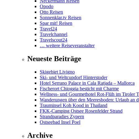
Neckermann Reisen
Opodo
Otto Reisen
Sonnenklar.tv Reisen
Spar mit! Reisen
Travel24
Travelchannel
Travelscout24
… weitere Reiseveranstalter
Neueste Beiträge
Skigebiet Livigno
Ski- und Weltcupdorf Hinterstoder
Hotel Serrano Palace in Cala Ratjada – Mallorca
Fischerort Chioggia besticht mit Charme
Wellness- und Gourmethotel Rot-Flüh im Tiroler 
Wanderungen über den Meeresboden: Urlaub an d
Trauminsel Koh Kood in Thailand
FKK-Camping Ostsee Rosenfelder Strand
Strandparadies Zypern
Ostseebad Insel Poel
Archive